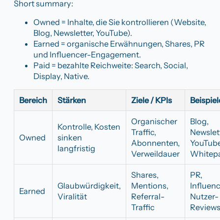
Short summary:
Owned = Inhalte, die Sie kontrollieren (Website,
Blog, Newsletter, YouTube).
Earned = organische Erwähnungen, Shares, PR
und Influencer-Engagement.
Paid = bezahlte Reichweite: Search, Social,
Display, Native.
Bereich
Stärken
Ziele / KPIs
Beispiel
Organischer
Blog,
Kontrolle, Kosten
Traffic,
Newslett
Owned
sinken
Abonnenten,
YouTube
langfristig
Verweildauer
Whitep
Shares,
PR,
Glaubwürdigkeit,
Mentions,
Influenc
Earned
Viralität
Referral-
Nutzer-
Traffic
Review